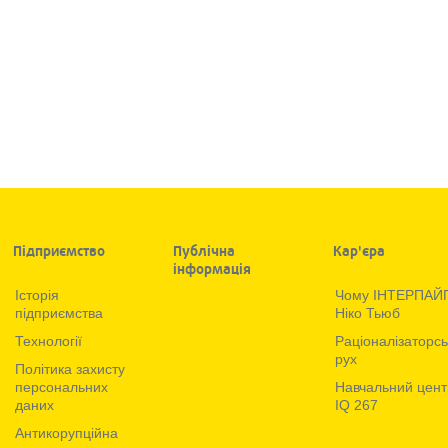
Підприємство
Публічна
Кар'єра
інформація
Iсторiя
Чому ІНТЕРПАЙ
підприємства
Ніко Тьюб
Технологiї
Раціоналізаторс
рух
Політика захисту
персональних
Навчальний цент
даних
IQ 267
Антикорупційна