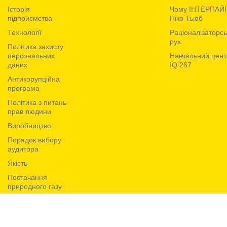
Iсторiя
Чому ІНТЕРПАЙ
підприємства
Ніко Тьюб
Технологiї
Раціоналізаторс
рух
Політика захисту
персональних
Навчальний цент
даних
IQ 267
Антикорупційна
програма
Політика з питань
прав людини
Виробництво
Порядок вибору
аудитора
Якiсть
Постачання
природного газу