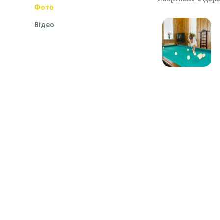
Фото
Вiдео