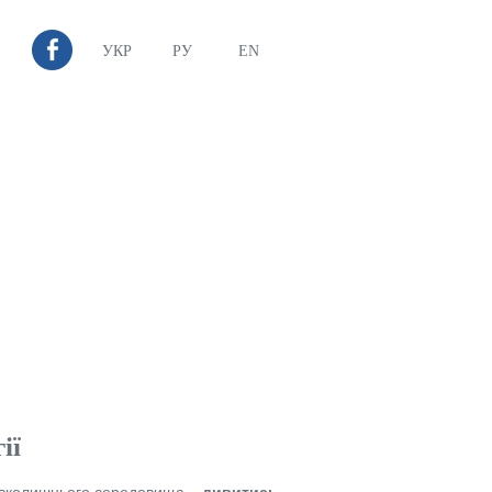
УКР
РУ
EN
ії