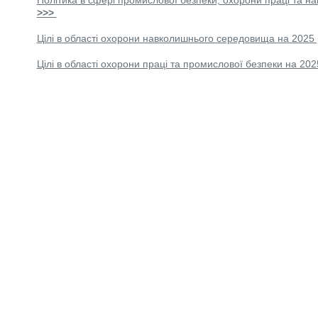
Політика в сфері промислової безпеки, охорони праці та
>>>
Цілі в області охорони навколишнього середовища на 202
Цілі в області охорони праці та промислової безпеки на 2