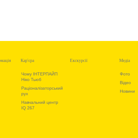
рмація
Кар'єра
Екскурсії
Медia
Чому ІНТЕРПАЙП
Фото
Ніко Тьюб
Вiдео
Раціоналізаторський
Новини
рух
Навчальний центр
IQ 267