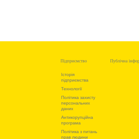
Підприємство
Публічна інфо
Iсторiя
підприємства
Технологiї
Політика захисту
персональних
даних
Антикорупційна
програма
Політика з питань
прав людини