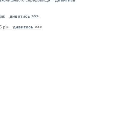
 навколишнього середовища
дивитись
5 рік
дивитись >>>
025 рік
дивитись >>>